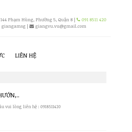
144 Phạm Hùng, Phường 5, Quận 8 |
091 8511 420
giangamsg
|
giangvu.vu@gmail.com
ỨC
LIÊN HỆ
HƯỚN,..
u vui lòng liên hệ : 0918511420