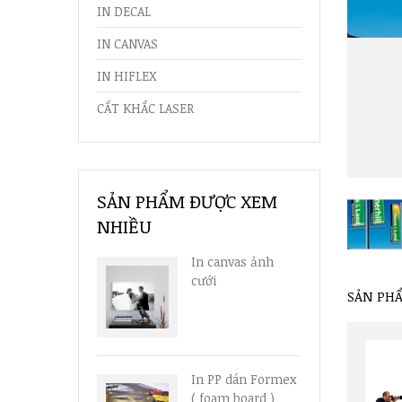
IN DECAL
IN CANVAS
IN HIFLEX
CẮT KHẮC LASER
SẢN PHẨM ĐƯỢC XEM
NHIỀU
In canvas ảnh
cưới
SẢN PH
In PP dán Formex
( foam board )