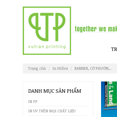
T
Trang chủ
In Hiflex
BANNER, CỜ PHƯỚN,..
DANH MỤC SẢN PHẨM
IN PP
IN UV TRÊN MỌI CHẤT LIỆU