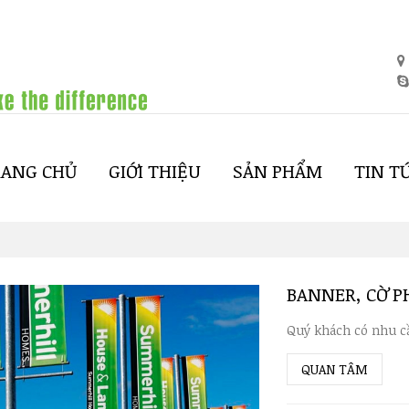
RANG CHỦ
GIỚI THIỆU
SẢN PHẨM
TIN T
BANNER, CỜ P
Quý khách có nhu cầ
QUAN TÂM