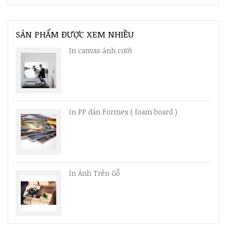
SẢN PHẨM ĐƯỢC XEM NHIỀU
In canvas ảnh cưới
In PP dán Formex ( foam board )
In Ảnh Trên Gỗ