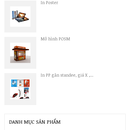
In Poster
Mô hình POSM
In PP gắn standee, giá X ,...
DANH MỤC SẢN PHẨM