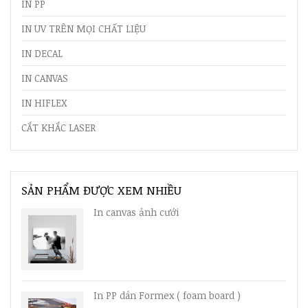
IN PP
IN UV TRÊN MỌI CHẤT LIỆU
IN DECAL
IN CANVAS
IN HIFLEX
CẮT KHẮC LASER
SẢN PHẨM ĐƯỢC XEM NHIỀU
In canvas ảnh cưới
In PP dán Formex ( foam board )