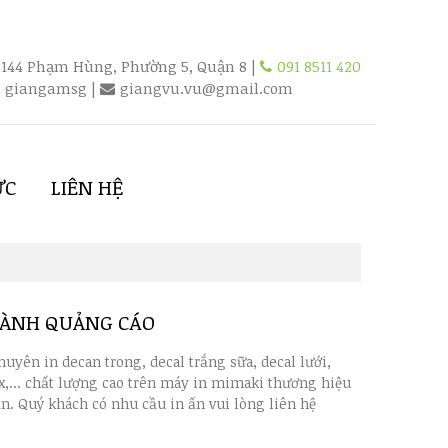
144 Phạm Hùng, Phường 5, Quận 8 |
091 8511 420
giangamsg
|
giangvu.vu@gmail.com
ỨC
LIÊN HỆ
GÀNH QUẢNG CÁO
huyên in decan trong, decal trắng sữa, decal lưới,
x,... chất lượng cao trên máy in mimaki thương hiệu
ản. Quý khách có nhu cầu in ấn vui lòng liên hệ