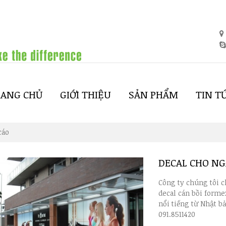
RANG CHỦ
GIỚI THIỆU
SẢN PHẨM
TIN T
cáo
DECAL CHO N
Công ty chúng tôi c
decal cán bồi forme
nổi tiếng từ Nhật b
091.8511420