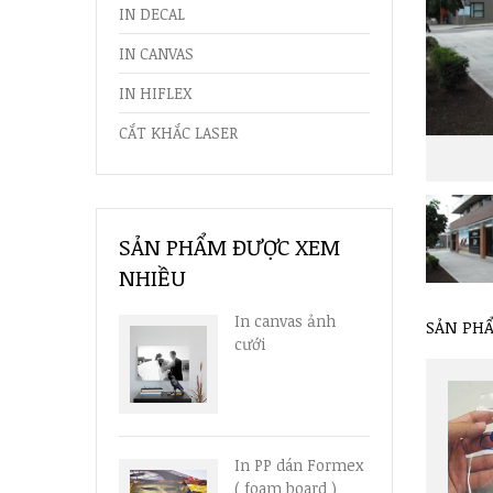
IN DECAL
IN CANVAS
IN HIFLEX
CẮT KHẮC LASER
SẢN PHẨM ĐƯỢC XEM
NHIỀU
In canvas ảnh
SẢN PH
cưới
In PP dán Formex
( foam board )