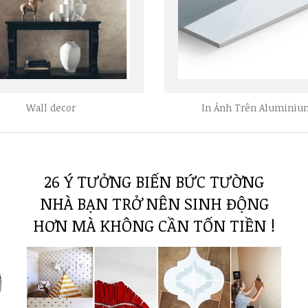
Wall decor
In Ảnh Trên Aluminiu
26 Ý TƯỞNG BIẾN BỨC TƯỜNG
NHÀ BẠN TRỞ NÊN SINH ĐỘNG
HƠN MÀ KHÔNG CẦN TỐN TIỀN !