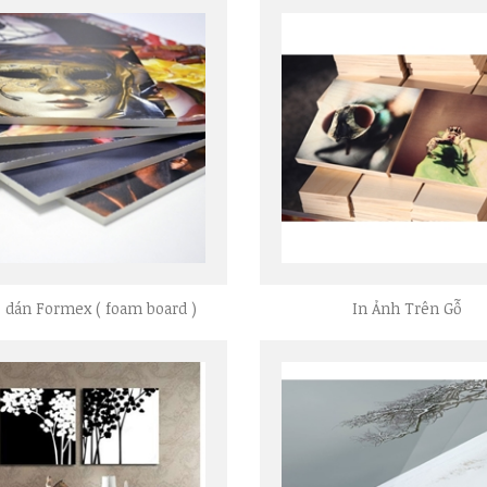
P dán Formex ( foam board )
In Ảnh Trên Gỗ