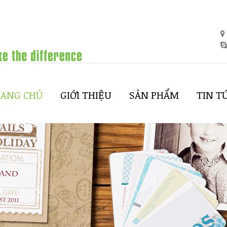
RANG CHỦ
GIỚI THIỆU
SẢN PHẨM
TIN T