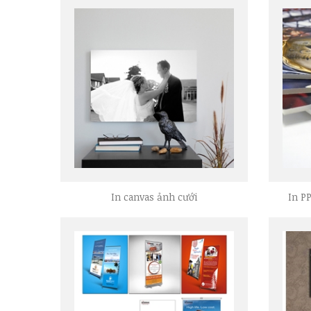
In canvas ảnh cưới
In P