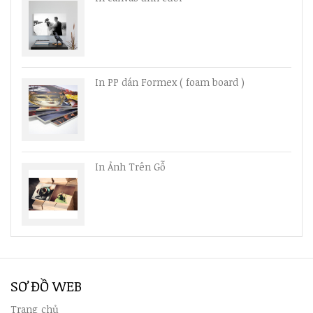
In PP dán Formex ( foam board )
In Ảnh Trên Gỗ
SƠ ĐỒ WEB
Trang chủ