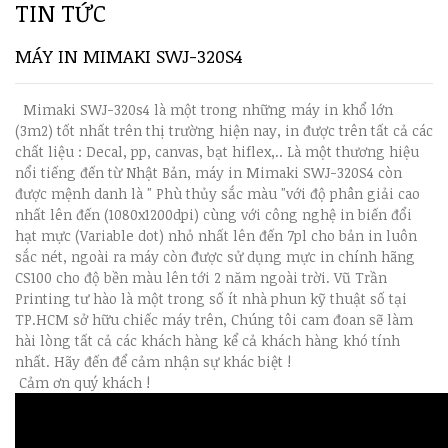
TIN TỨC
MÁY IN MIMAKI SWJ-320S4
Mimaki SWJ-320s4 là một trong những máy in khổ lớn
(3m2) tốt nhất trên thị trường hiện nay, in được trên tất cả các
chất liệu : Decal, pp, canvas, bạt hiflex,.. Là một thương hiệu
nổi tiếng đến từ Nhật Bản, máy in Mimaki SWJ-320S4 còn
được mệnh danh là " Phù thủy sắc màu "với độ phân giải cao
nhất lên đến (1080x1200dpi) cùng với công nghệ in biến đổi
hạt mực (Variable dot) nhỏ nhất lên đến 7pl cho bản in luôn
sắc nét, ngoài ra máy còn được sử dụng mực in chính hãng
CS100 cho độ bền màu lên tới 2 năm ngoài trời. Vũ Trần
Printing tư hào là một trong số ít nhà phun kỹ thuật số tại
TP.HCM sở hữu chiếc máy trên, Chúng tôi cam đoan sẽ làm
hài lòng tất cả các khách hàng kể cả khách hàng khó tính
nhất. Hãy đến để cảm nhận sự khác biệt !
Cảm ơn quý khách !