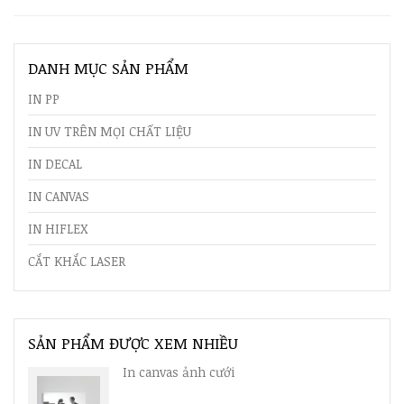
DANH MỤC SẢN PHẨM
IN PP
IN UV TRÊN MỌI CHẤT LIỆU
IN DECAL
IN CANVAS
IN HIFLEX
CẮT KHẮC LASER
SẢN PHẨM ĐƯỢC XEM NHIỀU
In canvas ảnh cưới