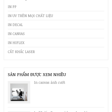
IN PP
IN UV TRÊN MỌI CHẤT LIỆU
IN DECAL
IN CANVAS
IN HIFLEX
CẮT KHẮC LASER
SẢN PHẨM ĐƯỢC XEM NHIỀU
In canvas ảnh cưới