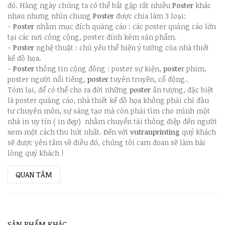
đó. Hàng ngày chúng ta có thể bắt gặp rất nhiều
P
oster
khác
nhau nhưng nhìn chung
Poster
được chia làm 3 loại:
-
Poster
nhằm mục đích quảng cáo : các poster quảng cáo lớn
tại các nơi công cộng, poster đính kèm sản phẩm.
-
Poster
nghệ thuật : chủ yếu thể hiện ý tưởng của nhà thiết
kế đồ họa.
-
Poster
thông tin cộng đồng : poster sự kiện,
poste
r phim,
poster người nổi tiếng,
poster
tuyên truyền, cổ động..
Tóm lại, để có thể cho ra đời những
poster
ấn tượng, đặc biệt
là poster quảng cáo, nhà thiết kế đồ họa không phải chỉ đầu
tư chuyên môn, sự sáng tạo mà còn phải tìm cho mình một
nhà in uy tín ( in đẹp) nhằm chuyển tải thông điệp đến người
xem một cách thu hút nhất. Đến với
vutranprinting
quý khách
sẽ được yên tâm về điều đó, chúng tôi cam đoan sẽ làm hài
lòng quý khách !
QUAN TÂM
SẢN PHẨM KHÁC