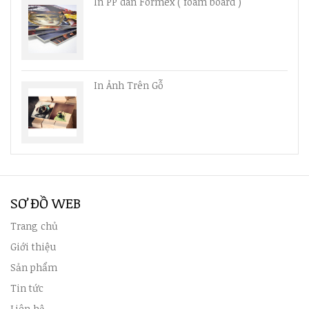
In PP dán Formex ( foam board )
In Ảnh Trên Gỗ
SƠ ĐỒ WEB
Trang chủ
Giới thiệu
Sản phẩm
Tin tức
Liên hệ