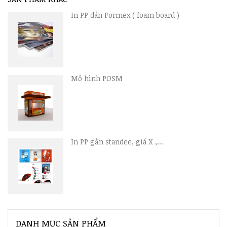
In PP dán Formex ( foam board )
Mô hình POSM
In PP gắn standee, giá X ,...
DANH MỤC SẢN PHẨM