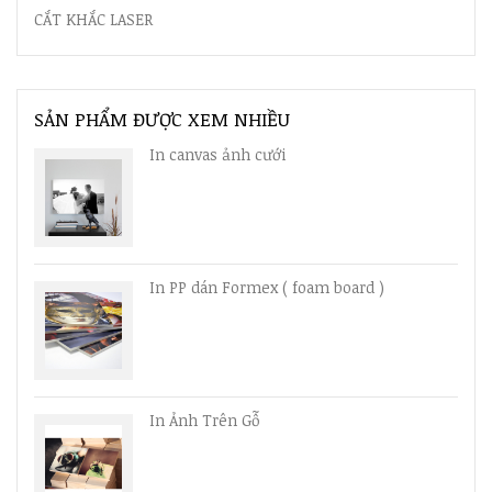
CẮT KHẮC LASER
SẢN PHẨM ĐƯỢC XEM NHIỀU
In canvas ảnh cưới
In PP dán Formex ( foam board )
In Ảnh Trên Gỗ